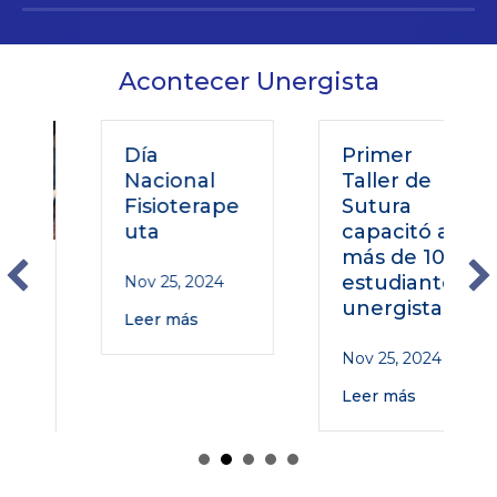
Acontecer Unergista
Día
Primer
Nacional
Taller de
Fisioterape
Sutura
uta
capacitó a
más de 100
o
estudiantes
Nov 25, 2024
unergistas
Leer más
Nov 25, 2024
Leer más