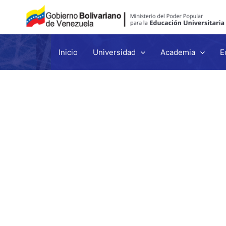
Inicio
Universidad
Academia
E
Ir
al
contenido