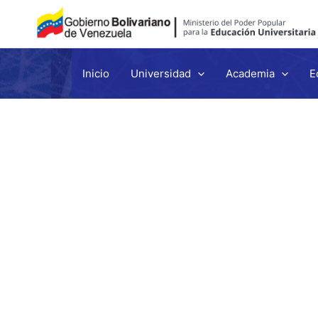
Inicio
Universidad
Academia
E
Ir
al
contenido