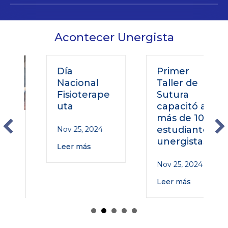
Acontecer Unergista
Día
Primer
Nacional
Taller de
Fisioterape
Sutura
uta
capacitó a
más de 100
o
estudiantes
Nov 25, 2024
unergistas
Leer más
Nov 25, 2024
Leer más