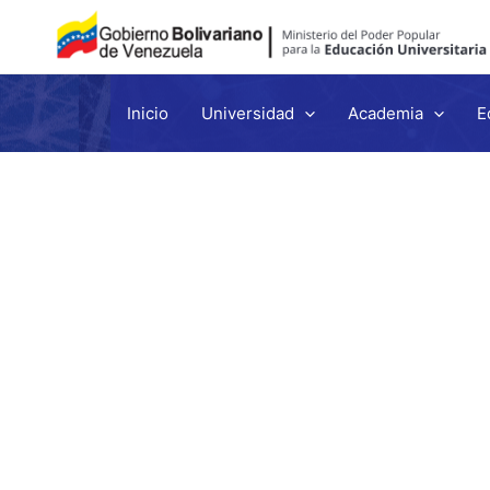
Inicio
Universidad
Academia
E
Ir
al
contenido