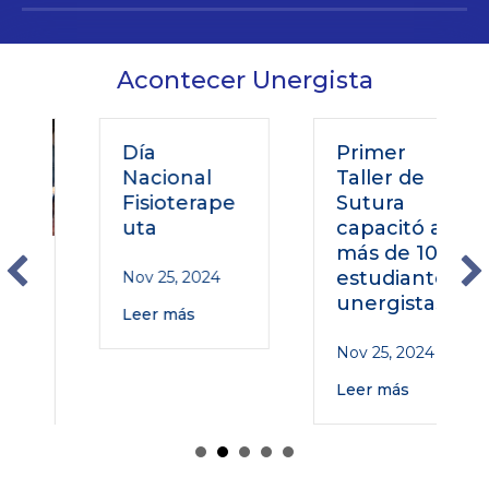
Acontecer Unergista
Día
Primer
Nacional
Taller de
Fisioterape
Sutura
uta
capacitó a
más de 100
o
estudiantes
Nov 25, 2024
unergistas
Leer más
Nov 25, 2024
Leer más