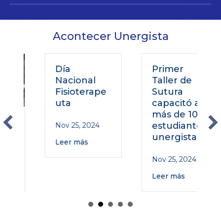
Acontecer Unergista
Día
Primer
Nacional
Taller de
Fisioterape
Sutura
uta
capacitó a
más de 100
o
estudiantes
Nov 25, 2024
unergistas
Leer más
Nov 25, 2024
Leer más
o