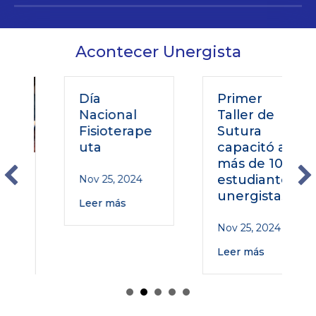
Acontecer Unergista
Día
Primer
Nacional
Taller de
Fisioterape
Sutura
uta
capacitó a
más de 100
o
estudiantes
Nov 25, 2024
unergistas
Leer más
Nov 25, 2024
Leer más
o