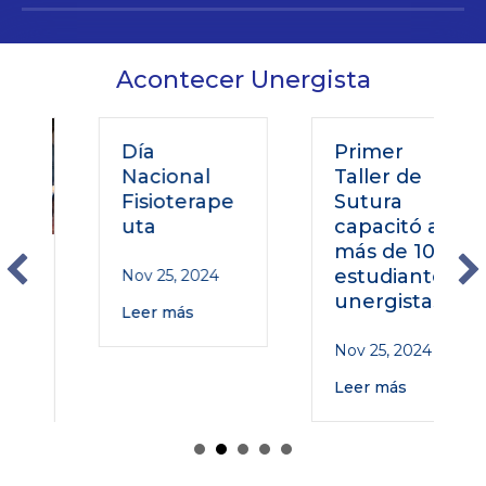
Acontecer Unergista
Día
Primer
Nacional
Taller de
Fisioterape
Sutura
uta
capacitó a
más de 100
o
estudiantes
Nov 25, 2024
unergistas
Leer más
Nov 25, 2024
Leer más