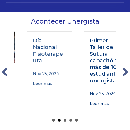
Acontecer Unergista
Día
Primer
Nacional
Taller de
Fisioterape
Sutura
uta
capacitó a
más de 100
o
estudiantes
Nov 25, 2024
unergistas
Leer más
Nov 25, 2024
Leer más