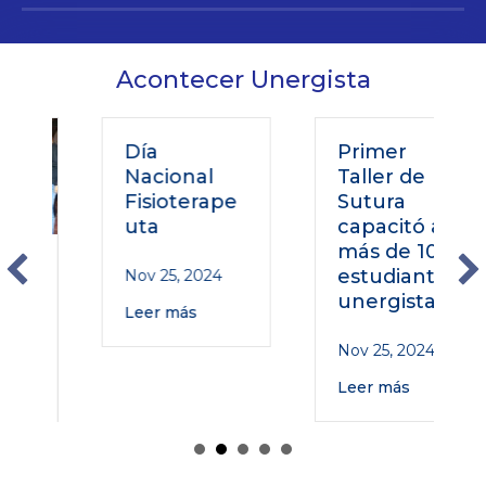
Acontecer Unergista
Día
Primer
Nacional
Taller de
Fisioterape
Sutura
uta
capacitó a
más de 100
o
estudiantes
Nov 25, 2024
unergistas
Leer más
Nov 25, 2024
Leer más