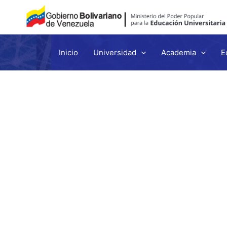
Inicio
Universidad
Academia
E
Ir
al
contenido