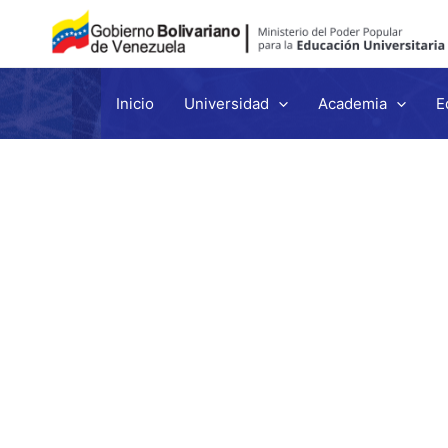
Inicio
Universidad
Academia
E
Ir
al
contenido