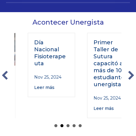
Acontecer Unergista
Día
Primer
Nacional
Taller de
Fisioterape
Sutura
uta
capacitó a
más de 100
o
estudiantes
Nov 25, 2024
unergistas
Leer más
Nov 25, 2024
Leer más