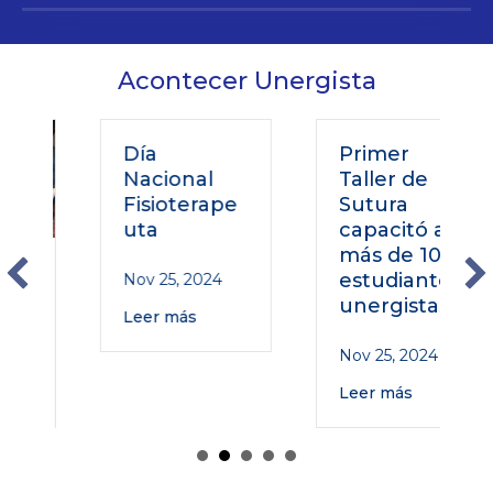
Acontecer Unergista
Día
Primer
Nacional
Taller de
Fisioterape
Sutura
uta
capacitó a
más de 100
o
estudiantes
Nov 25, 2024
unergistas
Leer más
Nov 25, 2024
Leer más