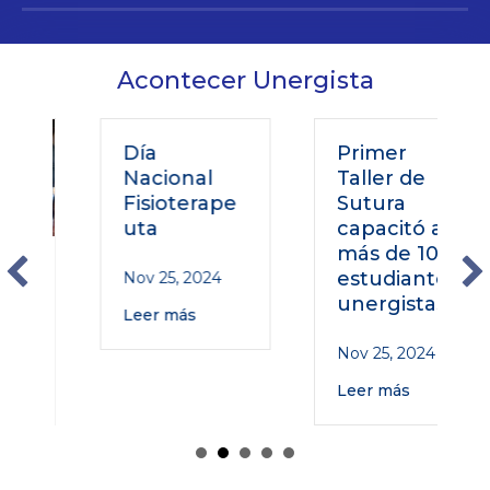
Acontecer Unergista
Día
Primer
Nacional
Taller de
Fisioterape
Sutura
uta
capacitó a
más de 100
o
estudiantes
Nov 25, 2024
unergistas
Leer más
Nov 25, 2024
Leer más