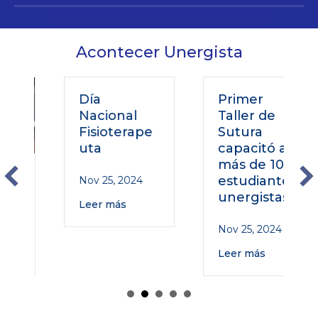
Acontecer Unergista
Día
Primer
Nacional
Taller de
Fisioterape
Sutura
uta
capacitó a
más de 100
o
estudiantes
Nov 25, 2024
unergistas
Leer más
Nov 25, 2024
Leer más