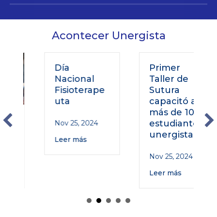
Acontecer Unergista
Día
Primer
Nacional
Taller de
Fisioterape
Sutura
uta
capacitó a
más de 100
o
estudiantes
Nov 25, 2024
unergistas
Leer más
Nov 25, 2024
Leer más