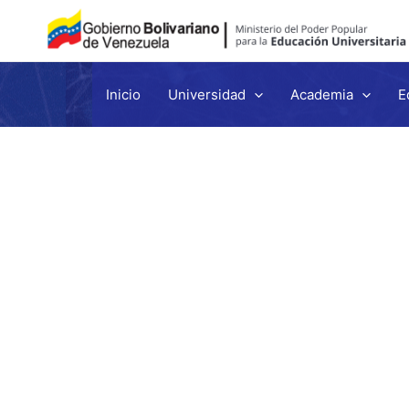
Inicio
Universidad
Academia
E
Ir
al
contenido