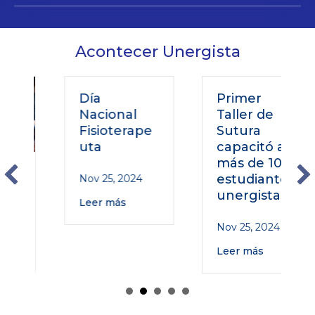
Acontecer Unergista
Día
Primer
Nacional
Taller de
Fisioterape
Sutura
uta
capacitó a
más de 100
o
estudiantes
Nov 25, 2024
unergistas
Leer más
Nov 25, 2024
Leer más