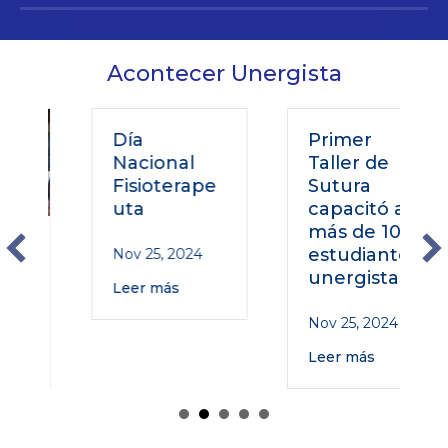
Acontecer Unergista
Día
Primer
Nacional
Taller de
Fisioterape
Sutura
uta
capacitó a
más de 100
o
estudiantes
Nov 25, 2024
unergistas
Leer más
Nov 25, 2024
Leer más