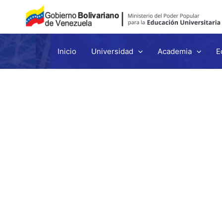
Inicio
Universidad
Academia
E
Ir
al
contenido