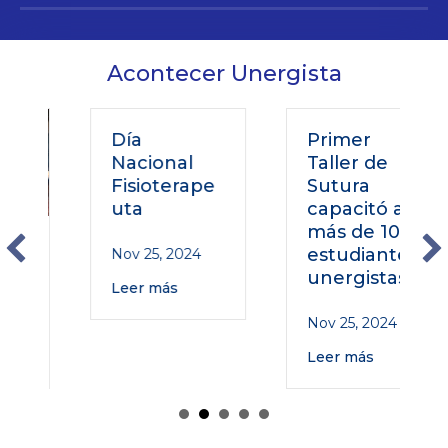
Acontecer Unergista
Día
Primer
Nacional
Taller de
Fisioterape
Sutura
uta
capacitó a
más de 100
o
estudiantes
Nov 25, 2024
unergistas
Leer más
Nov 25, 2024
Leer más