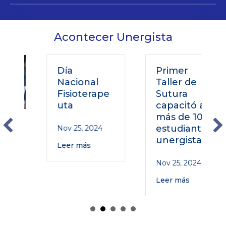
Acontecer Unergista
Día
Primer
Nacional
Taller de
Fisioterape
Sutura
uta
capacitó a
más de 100
o
estudiantes
Nov 25, 2024
unergistas
Leer más
Nov 25, 2024
Leer más