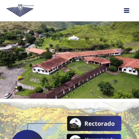
Main
Ir
Men
al
contenido