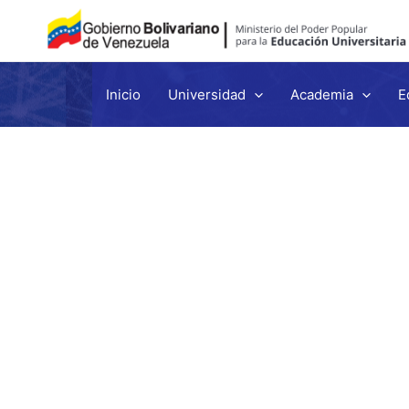
Inicio
Universidad
Academia
E
Ir
al
contenido