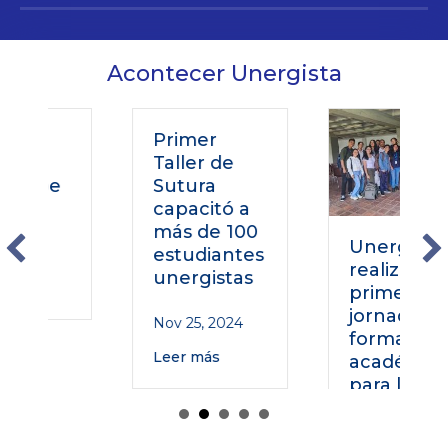
Acontecer Unergista
Primer
al
Taller de
rape
Sutura
capacitó a
más de 100
Unerg
estudiantes
024
realizó la
unergistas
primera
jornada de
Nov 25, 2024
formación
Leer más
académica
para los
nuevos
estudiantes