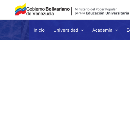
Inicio
Universidad
Academia
E
Ir
al
contenido