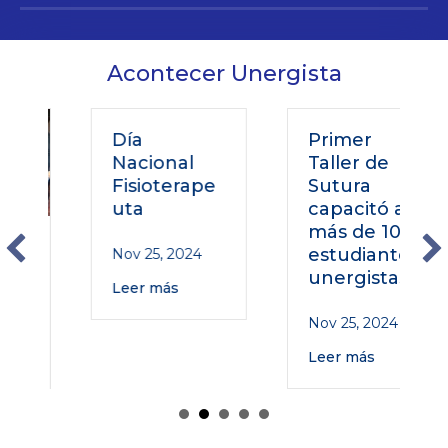
Acontecer Unergista
Día
Primer
Nacional
Taller de
Fisioterape
Sutura
uta
capacitó a
más de 100
o
estudiantes
Nov 25, 2024
unergistas
Leer más
Nov 25, 2024
Leer más