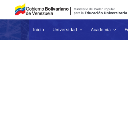
Inicio
Universidad
Academia
E
Ir
al
contenido