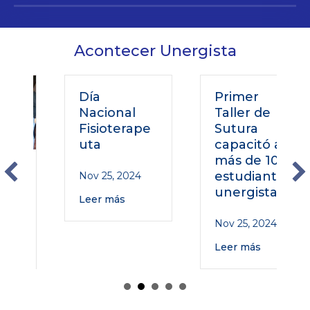
Acontecer Unergista
Día
Primer
Nacional
Taller de
Fisioterape
Sutura
uta
capacitó a
más de 100
o
estudiantes
Nov 25, 2024
unergistas
Leer más
Nov 25, 2024
Leer más