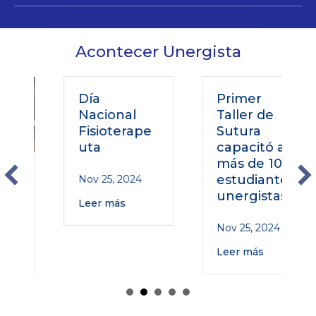
Acontecer Unergista
Día
Primer
Nacional
Taller de
Fisioterape
Sutura
uta
capacitó a
más de 100
o
estudiantes
Nov 25, 2024
unergistas
Leer más
Nov 25, 2024
Leer más
o