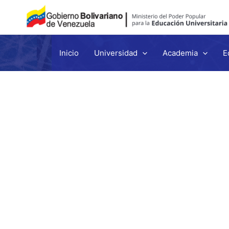
Inicio
Universidad
Academia
E
Ir
al
contenido