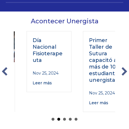
Acontecer Unergista
Día
Primer
Nacional
Taller de
Fisioterape
Sutura
uta
capacitó a
más de 100
o
estudiantes
Nov 25, 2024
unergistas
Leer más
Nov 25, 2024
Leer más