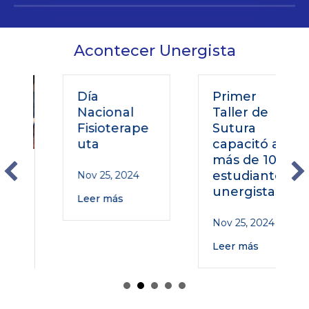
Acontecer Unergista
Día
Primer
Nacional
Taller de
Fisioterape
Sutura
uta
capacitó a
más de 100
o
estudiantes
Nov 25, 2024
unergistas
Leer más
Nov 25, 2024
Leer más