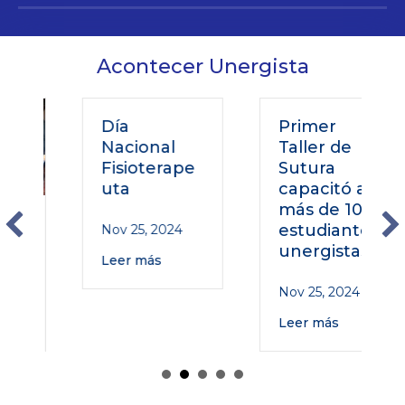
Acontecer Unergista
Día
Primer
Nacional
Taller de
Fisioterape
Sutura
uta
capacitó a
más de 100
o
estudiantes
Nov 25, 2024
unergistas
Leer más
Nov 25, 2024
Leer más