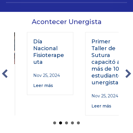
Acontecer Unergista
Día
Primer
Nacional
Taller de
Fisioterape
Sutura
uta
capacitó a
más de 100
o
estudiantes
Nov 25, 2024
unergistas
Leer más
Nov 25, 2024
Leer más