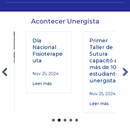
Acontecer Unergista
Día
Primer
Nacional
Taller de
Fisioterape
Sutura
uta
capacitó a
más de 100
o
estudiantes
Nov 25, 2024
unergistas
Leer más
Nov 25, 2024
Leer más