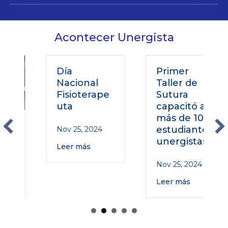
Acontecer Unergista
Día
Primer
Nacional
Taller de
Fisioterape
Sutura
uta
capacitó a
más de 100
o
estudiantes
Nov 25, 2024
unergistas
Leer más
Nov 25, 2024
Leer más