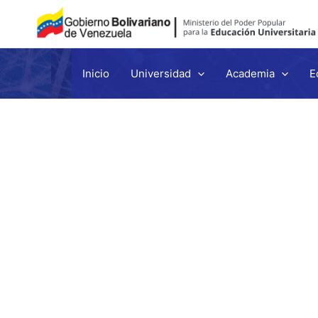
Inicio
Universidad
Academia
E
Ir
al
contenido