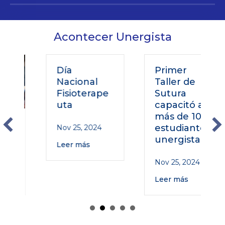
Acontecer Unergista
Día
Primer
Nacional
Taller de
Fisioterape
Sutura
uta
capacitó a
más de 100
o
estudiantes
Nov 25, 2024
unergistas
Leer más
Nov 25, 2024
Leer más