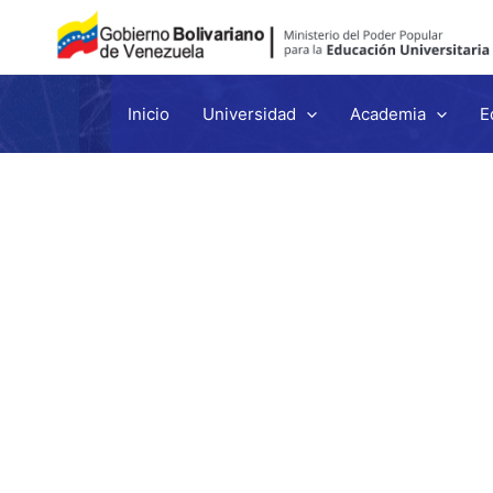
Inicio
Universidad
Academia
E
Ir
al
contenido