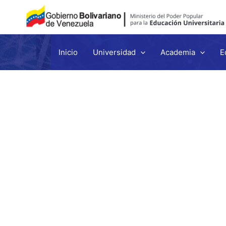
Inicio
Universidad
Academia
E
Ir
al
contenido