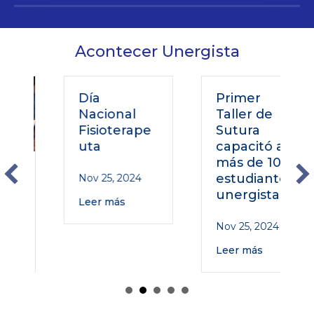
Acontecer Unergista
Día
Primer
Nacional
Taller de
Fisioterape
Sutura
uta
capacitó a
más de 100
o
estudiantes
Nov 25, 2024
unergistas
Leer más
Nov 25, 2024
Leer más
o